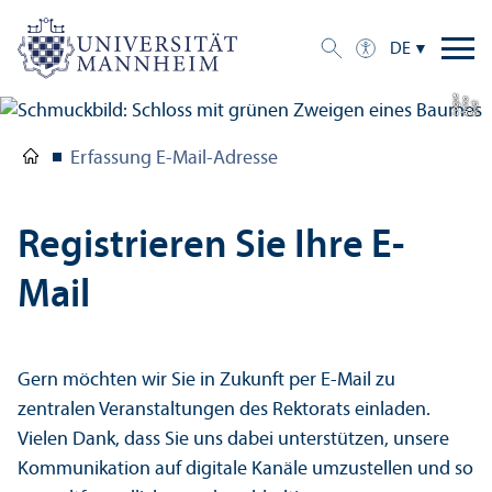
DE
e
a
Bil
d:
A
n
n
L
o
g
u
Erfassung E-Mail-Adresse
Registrieren Sie Ihre E-
Mail
Gern möchten wir Sie in Zukunft per E-Mail zu
zentralen Veranstaltungen des Rektorats einladen.
Vielen Dank, dass Sie uns dabei unter­stützen, unsere
Kommunikation auf digitale Kanäle umzustellen und so