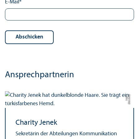
E-Mail
*
Ansprech­partnerin
e
Bil
d:
A
n
n
a
L
o
g
u
Charity Jenek
Sekretärin der Abteilungen Kommunikation