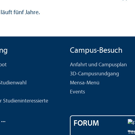
läuft fünf Jahre.
ng
Campus-Besuch
bot
Anfahrt und Campusplan
3D-Campusrundgang
 Studien­wahl
Mensa-Menü
Events
r Studien­interessierte
..
FORUM