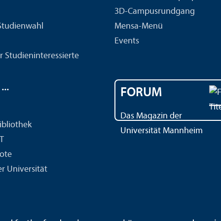
3D-Campusrundgang
 Studien­wahl
Mensa-Menü
Events
r Studien­interessierte
..
FORUM
Das Magazin der
ibliothek
Universität Mannheim
IT
ote
r Universität
ärdensprache
Leichte Sprache
Sitemap
Hausordnung