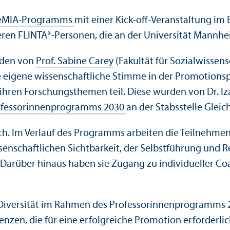
eMIA-Programms
mit einer Kick-off-Veranstaltung im
deren FLINTA*-Personen, die an der Universität Mannh
nden von
Prof. Sabine Carey
(Fakultät für Sozial­wissen
die eigene wissenschaft­liche Stimme in der Promotio
hren Forschungs­themen teil. Diese wurden von Dr. I
fessorinnen­programms 2030
an der Stabsstelle Gleich
tlich. Im Verlauf des Programms arbeiten die Teilneh
enschaft­lichen Sichtbarkeit, der Selbstführung und Re
Darüber hinaus haben sie Zugang zu individueller Co
d Diversität im Rahmen des Professorinnen­programms 
n, die für eine erfolgreiche Promotion erforderlich 