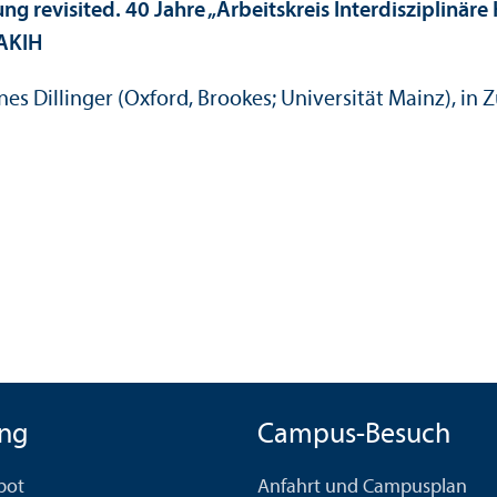
revisited. 40 Jahre „Arbeits­kreis Interdisziplinäre
 AKIH
annes Dillinger (Oxford, Brookes; Universität Mainz),
ng
Campus-Besuch
bot
Anfahrt und Campusplan