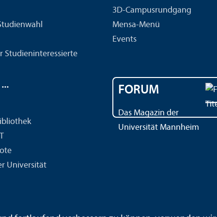
3D-Campusrundgang
 Studien­wahl
Mensa-Menü
Events
r Studien­interessierte
..
FORUM
Das Magazin der
ibliothek
Universität Mannheim
IT
ote
r Universität
ärdensprache
Leichte Sprache
Sitemap
Hausordnung