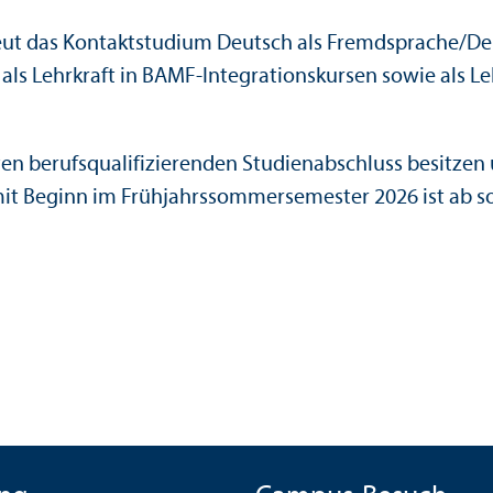
eut das Kontaktstudium Deutsch als Fremdsprache/
De
als Lehr­kraft in BAMF-Integrations­kursen sowie als L
ten berufs­qualifizierenden Studien­abschluss besitze
t Beginn im Frühjahrssommersemester 2026 ist ab sof