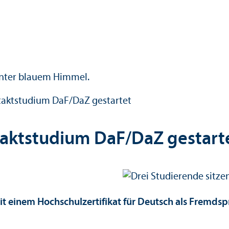
taktstudium DaF/
DaZ gestartet
taktstudium DaF/
DaZ gestart
t einem Hochschul­zertifikat für Deutsch als Fremdsp