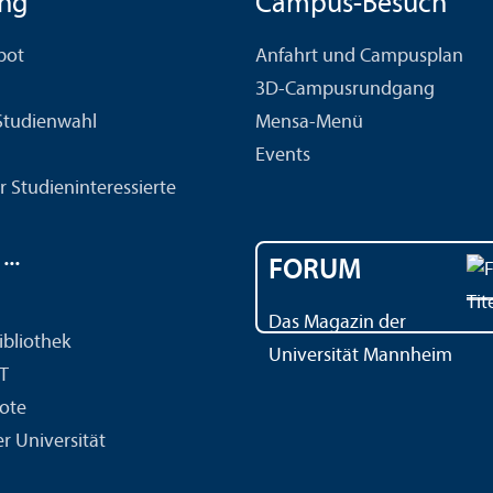
ng
Campus-Besuch
bot
Anfahrt und Campusplan
3D-Campusrundgang
 Studien­wahl
Mensa-Menü
Events
r Studien­interessierte
..
FORUM
Das Magazin der
ibliothek
Universität Mannheim
IT
ote
r Universität