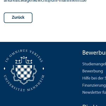
andreas.wagenknecht
@
uni-mannheim.de
Zurück
Bewerbu
Studien­ange
Bewerbung
Hilfe bei der
Finanzierung
Newsletter fü