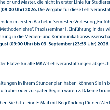
elor und Master, die nicht in erster Linie für Studie
 (09:00 Uhr) 2026
. Die Vergabe für diese Lehr­verans
renden im ersten Bachelor-Semester: Vorlesung „Einf
Methodenlehre“, Praxisseminar I „Einführung in das wi
führung in die Medien- und Kommunikations­wissenscha
gust (09:00 Uhr) bis 03. September (23:59 Uhr) 2026.
 der Plätze für alle MKW-Lehr­veranstaltungen abgesch
altungen in Ihrem Stundenplan haben, können Sie in 
u früher oder zu später Beginn wären z. B. keine Grün
eiben Sie bitte eine E-Mail mit Begründung für den W