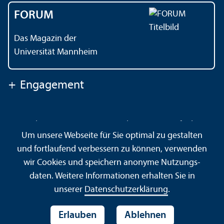
FORUM
Das Magazin der
Universität Mannheim
+
Engagement
Kontakt
Impressum
Datenschutz
Barrierefreiheit
Um unsere Webseite für Sie optimal zu gestalten
Gebärdensprache
Leichte Sprache
Sitemap
und fortlaufend verbessern zu können, verwenden
Hausordnung
Sicherheit und Notfälle
wir Cookies und speichern anonyme Nutzungs­
daten. Weitere Informationen erhalten Sie in
unserer
Datenschutz­erklärung
.
Erlauben
Ablehnen