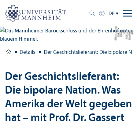
DE
g
Bil
d:
S
t
a
a
tli
c
h
e
S
c
hl
ö
s
s
e
r
u
n
d
G
ä
r
t
e
n
B
a
d
e
n-
W
ü
r
t
t
e
m
b
e
r
Details
Der Geschichtslieferant: Die bipolare Na
Der Geschichtslieferant:
Die bipolare Nation. Was
Amerika der Welt gegeben
hat – mit Prof. Dr. Gassert