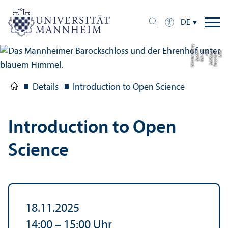
DE
g
Bil
d:
S
t
a
a
tli
c
h
e
S
c
hl
ö
s
s
e
r
u
n
d
G
ä
r
t
e
n
B
a
d
e
n-
W
ü
r
t
t
e
m
b
e
r
Details
Introduction to Open Science
Introduction to Open
Science
18.11.2025
14:00
–
15:00
Uhr