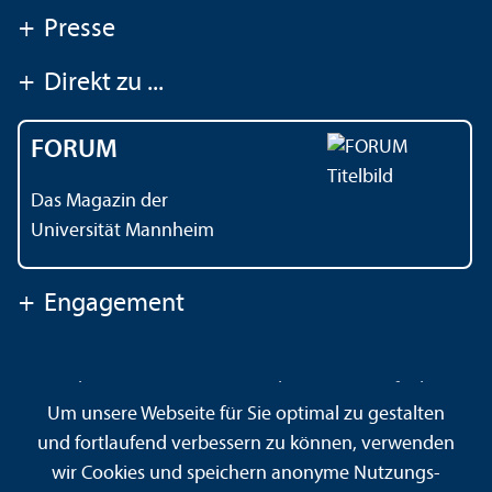
+
Presse
+
Direkt zu ...
FORUM
Das Magazin der
Universität Mannheim
+
Engagement
Kontakt
Impressum
Datenschutz
Barrierefreiheit
Um unsere Webseite für Sie optimal zu gestalten
Gebärdensprache
Leichte Sprache
Sitemap
und fortlaufend verbessern zu können, verwenden
Hausordnung
Sicherheit und Notfälle
wir Cookies und speichern anonyme Nutzungs­