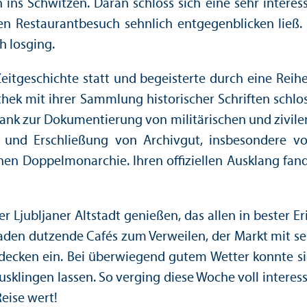
ns Schwitzen. Daran schloss sich eine sehr interes
 Restaurantbesuch sehnlich entgegenblicken ließ. M
h losging.
 Zeitgeschichte statt und begeisterte durch eine Re
hek mit ihrer Sammlung historischer Schriften schlo
bank zur Dokumentierung von militärischen und zivil
g und Erschließung von Archivgut, insbesondere vo
schen Doppelmonarchie. Ihren offiziellen Ausklang f
r Ljubljaner Altstadt genießen, das allen in bester 
 laden dutzende Cafés zum Verweilen, der Markt mit 
ntdecken ein. Bei überwiegend gutem Wetter konnte 
klingen lassen. So verging diese Woche voll interess
Reise wert!