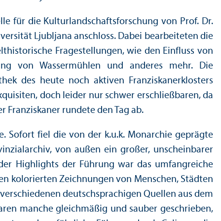
 für die Kulturlandschafts­forschung von Prof. Dr.
versität Ljubljana anschloss. Dabei bearbeiteten die
thistorische Fragestellungen, wie den Einfluss von
erung von Wassermühlen und anderes mehr. Die
thek des heute noch aktiven Franziskanerklosters
quisiten, doch leider nur schwer erschließbaren, da
er Franziskaner rundete den Tag ab.
 Sofort fiel die von der k.u.k. Monarchie geprägte
ovinzialarchiv, von außen ein großer, unscheinbarer
s der Highlights der Führung war das umfangreiche
erten kolorierten Zeichnungen von Menschen, Städten
it verschiedenen deutschsprach­igen Quellen aus dem
. Waren manche gleich­mäßig und sauber geschrieben,