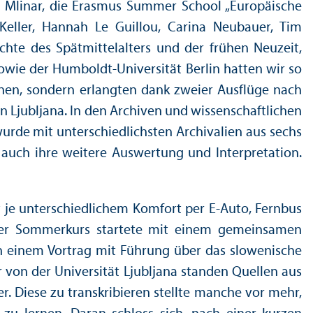
nez Mlinar, die Erasmus Summer School „Europäische
Keller, Hannah Le Guillou, Carina Neubauer, Tim
ichte des Spätmittelalters und der frühen Neuzeit,
owie der Humboldt-Universität Berlin hatten wir so
rnen, sondern erlangten dank zweier Ausflüge nach
in Ljubljana. In den Archiven und wissenschaft­lichen
rde mit unter­schiedlichsten Archivalien aus sechs
r auch ihre weitere Auswertung und Interpretation.
e unter­schiedlichem Komfort per E-Auto, Fernbus
Der Sommerkurs startete mit einem gemeinsamen
on einem Vortrag mit Führung über das slowenische
r von der Universität Ljubljana standen Quellen aus
 Diese zu trans­kribieren stellte manche vor mehr,