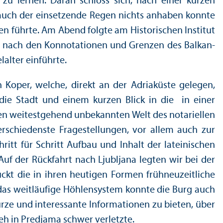
zu lernen. Daran schloss sich, nach einer kurzen
 auch der einsetzende Regen nichts anhaben konnte
n führte. Am Abend folgte am Historischen Institut
age nach den Konnotationen und Grenzen des Balkan-
alter einführte.
n Koper, welche, direkt an der Adriaküste gelegen,
ie Stadt und einem kurzen Blick in die in einer
len weitestgehend unbekannten Welt des notariellen
erschiedenste Fragestellungen, vor allem auch zur
itt für Schritt Aufbau und Inhalt der lateinischen
Auf der Rückfahrt nach Ljubljana legten wir bei der
ckt die in ihren heutigen Formen frühneuzeitliche
das weitläufige Höhlen­system konnte die Burg auch
rze und interessante Informationen zu bieten, über
eh in Predjama schwer verletzte.