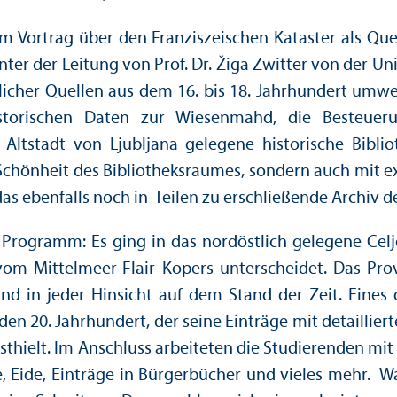
Vortrag über den Franziszeischen Kataster als Quelle
ter der Leitung von Prof. Dr. Žiga Zwitter von der Uni
licher Quellen aus dem 16. bis 18. Jahrhundert umwel
istorischen Daten zur Wiesenmahd, die Besteu
Altstadt von Ljubljana gelegene historische Biblio
Schönheit des Bibliotheksraumes, sondern auch mit ex
as ebenfalls noch in Teilen zu erschließende Archiv d
ogramm: Es ging in das nordöstlich gelegene Celje.
 vom Mittelmeer-Flair Kopers unter­scheidet. Das Pr
nd in jeder Hinsicht auf dem Stand der Zeit. Eine
en 20. Jahrhundert, der seine Einträge mit detailli
sthielt. Im Anschluss arbeiteten die Studierenden m
äge, Eide, Einträge in Bürgerbücher und vieles mehr