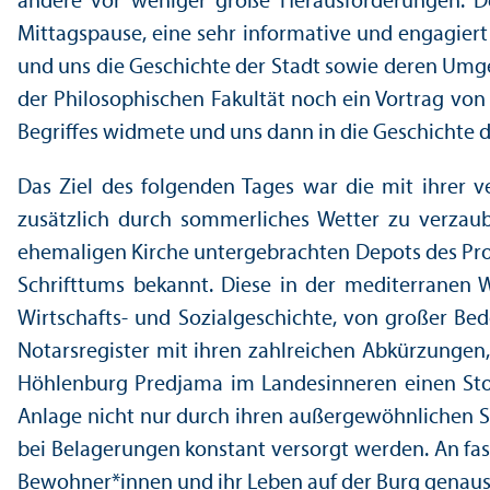
andere vor weniger große Herausforderungen. Doc
Mittagspause, eine sehr informative und engagier
und uns die Geschichte der Stadt sowie deren Umge
der Philosophischen Fakultät noch ein Vortrag von
Begriffes widmete und uns dann in die Geschichte 
Das Ziel des folgenden Tages war die mit ihrer ve
zusätzlich durch sommerliches Wetter zu verzau
ehemaligen Kirche unter­gebrachten Depots des Pro
Schrifttums bekannt. Diese in der mediterranen W
Wirtschafts- und Sozialgeschichte, von großer Bed
Notarsregister mit ihren zahlreichen Abkürzungen, 
Höhlenburg Predjama im Landes­inneren einen Stop
Anlage nicht nur durch ihren außergewöhnlichen St
bei Belagerungen konstant versorgt werden. An fas
Bewohner*innen und ihr Leben auf der Burg genauso