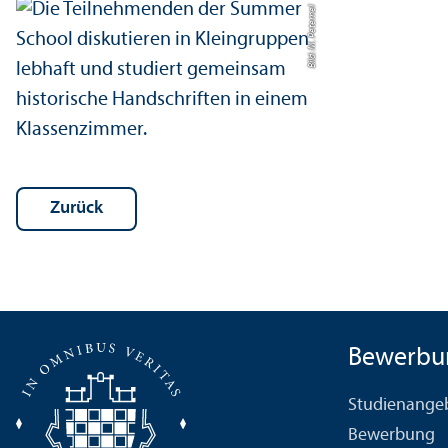
Bild: M. Peternel
Zurück
Bewerbu
Studien­ange
Bewerbung