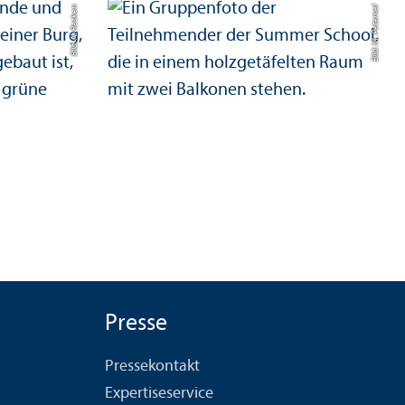
Bild: N. Resken
Bild: M. Peternel
Presse
Pressekontakt
Expertiseservice