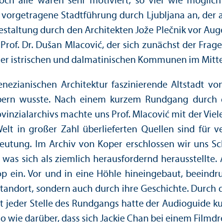
h alle waren sehr motiviert, so viel wie möglich 
t vorgetragene Stadtführung durch Ljubljana an, der
staltung durch den Architekten Jože Plečnik vor Auge
 Prof. Dr. Dušan Mlacović, der sich zunächst der Fr
der istrischen und dalmatinischen Kommunen im Mittel
nezianischen Architektur faszinierende Altstadt vo
bern wusste. Nach einem kurzem Rundgang durch d
vinzialarchivs machte uns Prof. Mlacović mit der Vie
elt in großer Zahl überlieferten Quellen sind für v
eutung. Im Archiv von Koper erschlossen wir uns Schr
was sich als ziemlich herausfordernd herausstellte. 
 ein. Vor und in eine Höhle hineingebaut, beeindru
andort, sondern auch durch ihre Geschichte. Durch 
t jeder Stelle des Rundgangs hatte der Audioguide ku
 wie darüber, dass sich Jackie Chan bei einem Filmdr