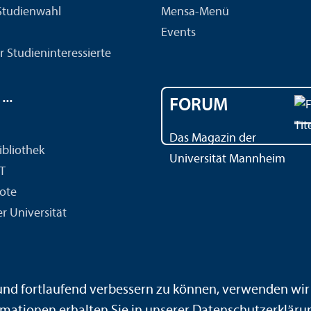
 Studien­wahl
Mensa-Menü
Events
r Studien­interessierte
..
FORUM
Das Magazin der
ibliothek
Universität Mannheim
IT
ote
r Universität
ärdensprache
Leichte Sprache
Sitemap
Hausordnung
 und fortlaufend verbessern zu können, verwenden wi