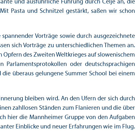
sante und ausführliche Führung durch Celje an, die
it Pasta und Schnitzel gestärkt, saßen wir schon
ihe spannender Vorträge sowie durch ausgezeichnete
ssen sich Vorträge zu unter­schiedlichen Themen an.
en Opfern des Zweiten Weltkrieges auf slowenischem
n Parlamentsprotokollen oder deutschsprach­igen
and die überaus gelungene Summer School bei einem
Erinnerung bleiben wird. An den Ufern der sich durch
seinen zahllosen Ständen zum Flanieren und die über
sich hier die Mannheimer Gruppe von den Aufgaben
anter Einblicke und neuer Erfahrungen wie im Flug.