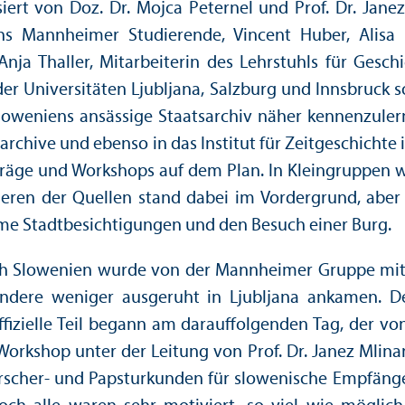
isiert von Doz. Dr. Mojca Peternel und Prof. Dr. Ja
chs Mannheimer Studierende, Vincent Huber, Alisa 
nja Thaller, Mitarbeiterin des Lehr­stuhls für Gesch
 Universitäten Ljubljana, Salzburg und Innsbruck s
Sloweniens ansässige Staats­archiv näher kennenzule
archive und ebenso in das Institut für Zeitgeschichte 
ge und Workshops auf dem Plan. In Klein­gruppen wu
bieren der Quellen stand dabei im Vordergrund, abe
 Stadtbesichtigungen und den Besuch einer Burg.
h Slowenien wurde von der Mannheimer Gruppe mit j
andere weniger ausgeruht in Ljubljana ankamen. 
ffizielle Teil begann am darauffolgenden Tag, der v
Workshop unter der Leitung von Prof. Dr. Janez Mlina
rscher- und Papsturkunden für slowenische Empfänger.