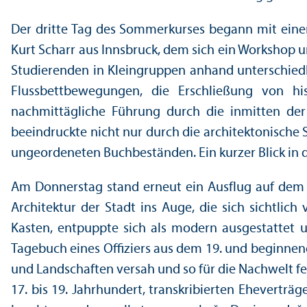
Der dritte Tag des Sommerkurses begann mit einem 
Kurt Scharr aus Innsbruck, dem sich ein Workshop un
Studierenden in Klein­gruppen anhand unter­schied
Flussbettbewegungen, die Erschließung von h
nachmittägliche Führung durch die inmitten der 
beeindruckte nicht nur durch die architektonische 
ungeordeneten Buchbeständen. Ein kurzer Blick in d
Am Donnerstag stand erneut ein Ausflug auf dem Pr
Architektur der Stadt ins Auge, die sich sichtlich
Kasten, entpuppte sich als modern ausgestattet u
Tagebuch eines Offiziers aus dem 19. und beginnend
und Landschaften versah und so für die Nachwelt fe
17. bis 19. Jahrhundert, trans­kribierten Ehevertr