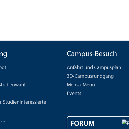
ng
Campus-Besuch
bot
Anfahrt und Campusplan
3D-Campusrundgang
 Studien­wahl
Mensa-Menü
Events
r Studien­interessierte
..
FORUM