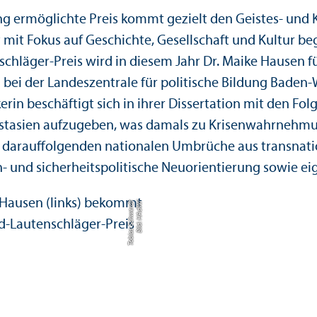
g ermöglichte Preis kommt gezielt den Geistes- und Ku
mit Fokus auf Geschichte, Gesellschaft und Kultur beg
chläger-Preis wird in diesem Jahr Dr. Maike Hausen f
in bei der Landes­zentrale für politische Bildung Bad
in beschäftigt sich in ihrer Dissertation mit den Fol
üdostasien aufzugeben, was damals zu Krisenwahrnehm
ie darauffolgenden nationalen Umbrüche aus trans­nati
 und sicherheits­politische Neu­orientierung sowie eig
Tobias Schwerdt
Bild: HAdW/