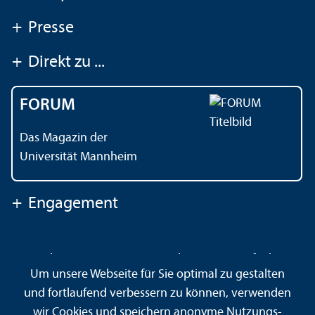
+
Presse
+
Direkt zu ...
FORUM
Das Magazin der
Universität Mannheim
+
Engagement
Kontakt
Impressum
Datenschutz
Barrierefreiheit
Um unsere Webseite für Sie optimal zu gestalten
Gebärdensprache
Leichte Sprache
Sitemap
und fortlaufend verbessern zu können, verwenden
Hausordnung
Sicherheit und Notfälle
wir Cookies und speichern anonyme Nutzungs­