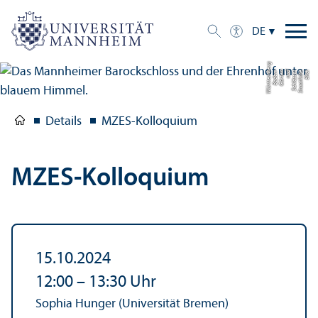
DE
g
Bil
d:
S
t
a
a
tli
c
h
e
S
c
hl
ö
s
s
e
r
u
n
d
G
ä
r
t
e
n
B
a
d
e
n-
W
ü
r
t
t
e
m
b
e
r
Details
MZES-Kolloquium
MZES-Kolloquium
15.10.2024
12:00
–
13:30
Uhr
Sophia Hunger (Universität Bremen)