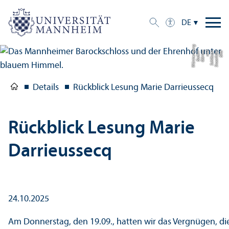
DE
g
Bil
d:
S
t
a
a
tli
c
h
e
S
c
hl
ö
s
s
e
r
u
n
d
G
ä
r
t
e
n
B
a
d
e
n-
W
ü
r
t
t
e
m
b
e
r
Details
Rückblick Lesung Marie Darrieussecq
Rückblick Lesung Marie
Darrieussecq
24.10.2025
Am Donnerstag, den 19.09., hatten wir das Vergnügen, die