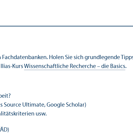
n Fach­datenbanken. Holen Sie sich grundlegende Tipp
lias-Kurs
Wissenschaft­liche Recherche – die Basics
.
beit?
s Source Ultimate, Google Scholar)
litätskriterien usw.
PÄD)