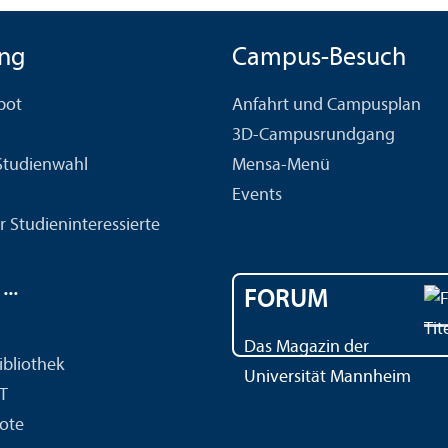
ng
Campus-Besuch
bot
Anfahrt und Campusplan
3D-Campusrundgang
 Studien­wahl
Mensa-Menü
Events
r Studien­interessierte
..
FORUM
Das Magazin der
ibliothek
Universität Mannheim
IT
ote