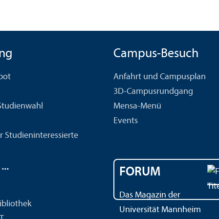
ng
Campus-Besuch
bot
Anfahrt und Campusplan
3D-Campusrundgang
 Studien­wahl
Mensa-Menü
Events
r Studien­interessierte
..
FORUM
Das Magazin der
ibliothek
Universität Mannheim
IT