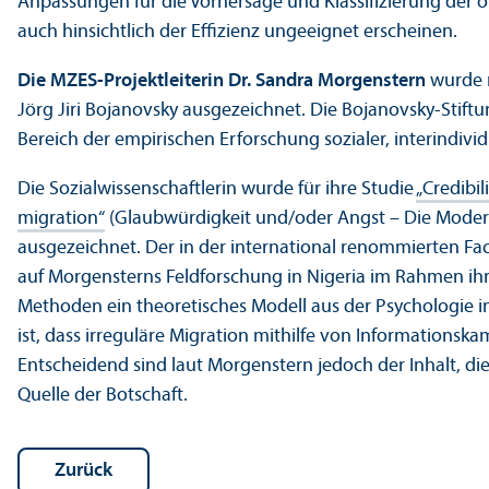
Anpassungen für die Vorhersage und Klassifizierung der ö
auch hinsichtlich der Effizienz ungeeignet erscheinen.
Die MZES-Projektleiterin Dr. Sandra Morgenstern
wurde m
Jörg Jiri Bojanovsky ausgezeichnet. Die Bojanovsky-Stift
Bereich der empirischen Erforschung sozialer, interindivid
Die Sozial­wissenschaft­lerin wurde für ihre Studie
„Credibil
migration“
(Glaubwürdigkeit und/
oder Angst – Die Moder
ausgezeichnet. Der in der international renommierten Fach­
auf Morgensterns Feldforschung in Nigeria im Rahmen ihrer
Methoden ein theoretisches Modell aus der Psychologie in
ist, dass irreguläre Migration mithilfe von Informations
Entscheidend sind laut Morgenstern jedoch der Inhalt, di
Quelle der Botschaft.
Zurück