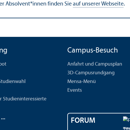
rer Absolvent*innen finden Sie
auf unserer Webseite
.
ng
Campus-Besuch
bot
Anfahrt und Campusplan
3D-Campusrundgang
 Studien­wahl
Mensa-Menü
Events
r Studien­interessierte
..
FORUM