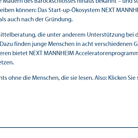
ie Mauern des Barockschlosses hinaus bekannt – und s
hreiben können: Das Start-up-Öko­system NEXT MANNHE
als auch nach der Gründung.
tel­beratung, die unter anderem Unter­stützung bei d
 Dazu finden junge Menschen in acht verschiedenen 
anderen bietet NEXT MANNHEIM Acceleratoren­progra
etzen.
ts ohne die Menschen, die sie lesen. Also: Klicken Sie