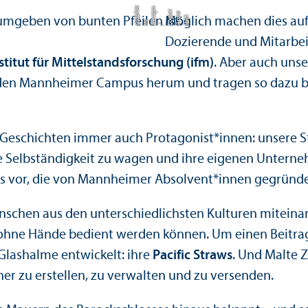
c
n:
e
hi
a
u
g
d:
A
n
g
D
si
a
p
Möglich machen dies auf 
Bil
n
o
e
c
r
L
/
u
g
Dozierende und Mitarbei
stitut für Mittelstandsforschung (ifm)
. Aber auch uns
en Mannheimer Campus herum und tragen so dazu bei,
)Geschichten immer auch Protagonist*innen: unsere S
ie Selbständigkeit zu wagen und ihre eigenen Unter­n
ups vor, die von Mannheimer Absolvent*innen gegründ
nschen aus den unter­schiedlichsten Kulturen mitein
z ohne Hände bedient werden können. Um einen Beitra
lashalme entwickelt: ihre
Pacific Straws
. Und Malte Z
her zu erstellen, zu verwalten und zu versenden.