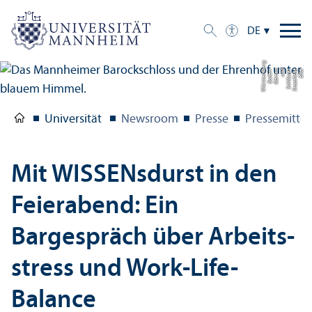
DE
g
Bil
d:
S
t
a
a
tli
c
h
e
S
c
hl
ö
s
s
e
r
u
n
d
G
ä
r
t
e
n
B
a
d
e
n-
W
ü
r
t
t
e
m
b
e
r
Universität
Newsroom
Presse
Pressemitte
Mit WISSENsdurst in den
Feierabend: Ein
Bargespräch über Arbeits­
stress und Work-Life-
Balance