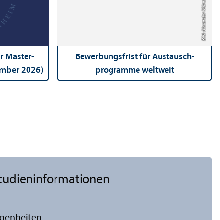
Bild: Alexander Münch
r Master­
Bewerbungs­frist für Austausch­
tember 2026)
programme weltweit
Studien­informationen
egenheiten