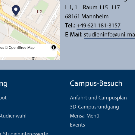
L 1, 1 – Raum 115–117
68161 Mannheim
Tel.:
+49 621 181-3157
E-Mail:
studieninfo
@
uni-m
les
© OpenStreetMap
ng
Campus-Besuch
bot
Anfahrt und Campusplan
3D-Campusrundgang
 Studien­wahl
Mensa-Menü
Events
r Studien­interessierte