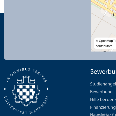
© OpenMapTi
contributors
Bewerbu
Studien­ange
Bewerbung
Hilfe bei der
Finanzierung
Newsletter fü