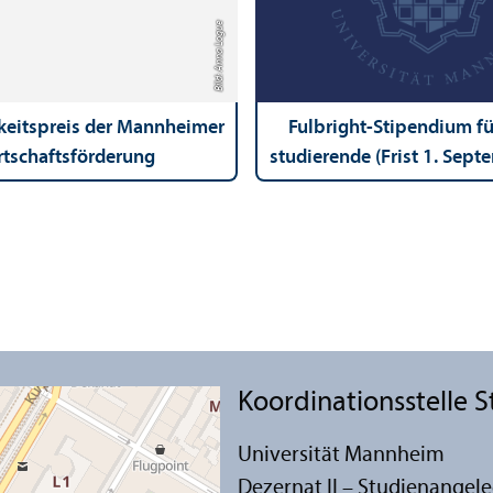
Bild: Anna Logue
keits­preis der Mannheimer
Fulbright-Stipendium fü
tschafts­förderung
studierende (Frist 1. Sep
Koordinations­stelle 
Universität Mannheim
Dezernat II – Studien­angel