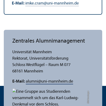
E-Mail:
imke.cram
@
uni-mannheim.de
Zentrales Alumni­management
Universität Mannheim
Rektorat, Universitäts­förderung
Schloss Westflügel – Raum M 077
68161 Mannheim
E-Mail:
alumni
@
uni-mannheim.de
Bild: Anna Logue