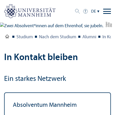
DE
e
a
Bil
d:
A
n
n
L
o
g
u
Studium
Nach dem Studium
Alumni
In Kon
In Kontakt bleiben
Ein starkes Netzwerk
Absolventum Mannheim