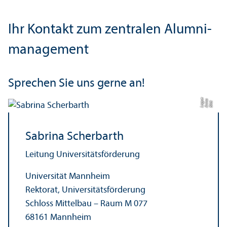
Ihr Kontakt zum zentralen Alumni­
management
Sprechen Sie uns gerne an!
e
a
Bil
d:
A
n
n
L
o
g
u
Sabrina Scherbarth
Leitung Universitäts­förderung
Universität Mannheim
Rektorat, Universitäts­förderung
Schloss Mittelbau – Raum M 077
68161 Mannheim