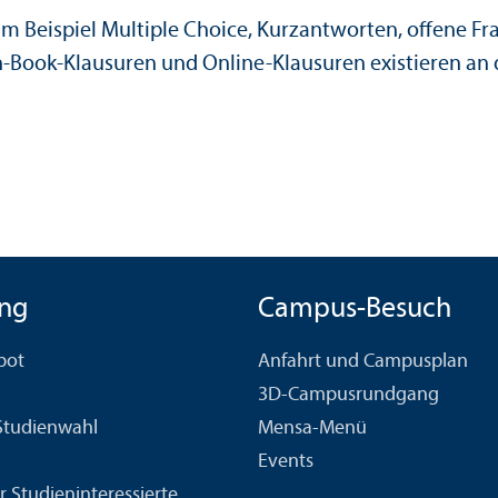
 Beispiel Multiple Choice, Kurzantworten, offene Fra
-Book-Klausuren und Online-Klausuren existieren an
ng
Campus-Besuch
bot
Anfahrt und Campusplan
3D-Campusrundgang
 Studien­wahl
Mensa-Menü
Events
r Studien­interessierte