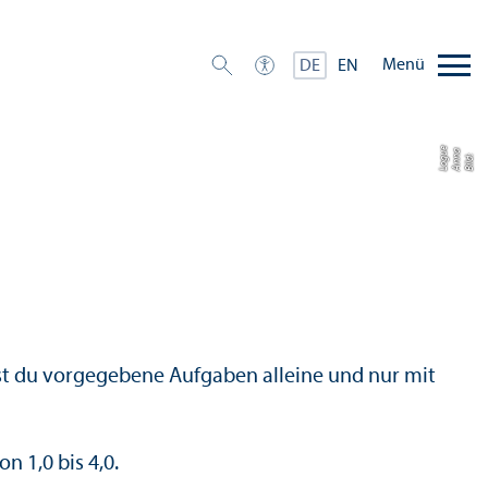
Menü
DE
EN
e
a
u
Bil
d:
A
n
n
L
o
g
est du vorgegebene Aufgaben alleine und nur mit
 1,0 bis 4,0.