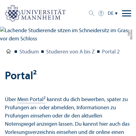
DE
e
Bil
d:
A
n
n
a
L
o
g
u
Studium
Studieren von A bis Z
Portal 2
Portal²
2
Über
Mein Portal
kannst du dich bewerben, später zu
Prüfungen an- oder abmelden, Informationen zu
Prüfungen einsehen oder dir den aktuellen
Notenspiegel anzeigen lassen. Du kannst hier auch das
Vorlesungs­verzeichnis einsehen und dir online einen