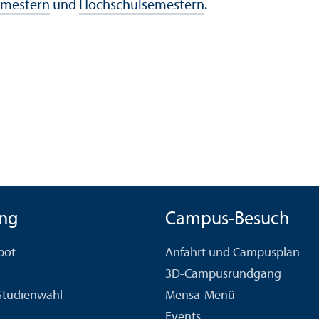
emestern
und
Hochschul­semestern
.
ng
Campus-Besuch
bot
Anfahrt und Campusplan
3D-Campusrundgang
 Studien­wahl
Mensa-Menü
Events