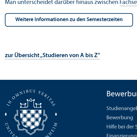
Man unter­scheidet darüber hinaus zwischen
Fach­s
Weitere Informationen zu den Semesterzeiten
zur Über­sicht „Studieren von A bis Z“
Bewerbu
Studien­ange
Bewerbung
Hilfe bei der
Finanzierung