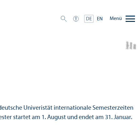
Menü
DE
EN
e
a
u
Bil
d:
A
n
n
L
o
g
deutsche Univeristät internationale Semesterzeiten
ster startet am 1. August und endet am 31. Januar.