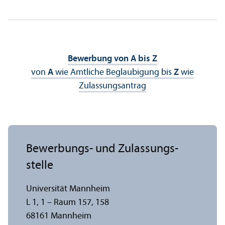
Bewerbung von A bis Z
von
A
wie Amtliche Beglaubigung bis
Z
wie
Zulassungs­antrag
Bewerbungs- und Zulassungs­
stelle
Universität Mannheim
L 1, 1 – Raum 157, 158
68161 Mannheim