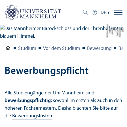
DE
g
Bil
d:
S
t
a
a
tli
c
h
e
S
c
hl
ö
s
s
e
r
u
n
d
G
ä
r
t
e
n
B
a
d
e
n-
W
ü
r
t
t
e
m
b
e
r
Studium
Vor dem Studium
Bewerbung
Bew
Bewerbungs­pflicht
Alle Studien­gänge der Uni Mannheim sind
bewerbungs­pflichtig:
sowohl im ersten als auch in den
höheren Fach­semestern. Deshalb achten Sie bitte auf
die
Bewerbungs­fristen
.