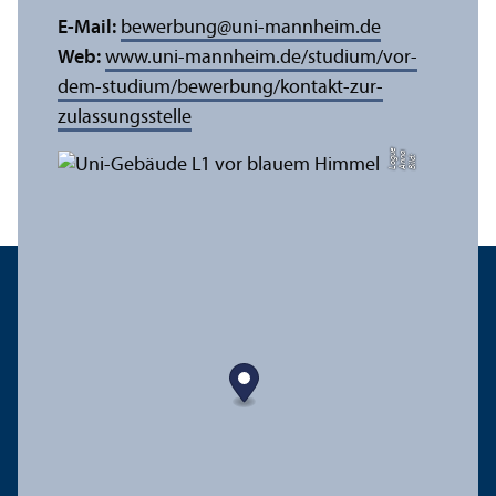
E-Mail:
bewerbung
@
uni-mannheim.de
Web:
www.uni-mannheim.de/studium/vor-
dem-studium/bewerbung/kontakt-zur-
zulassungs­stelle
e
a
Bil
d:
A
n
n
L
o
g
u