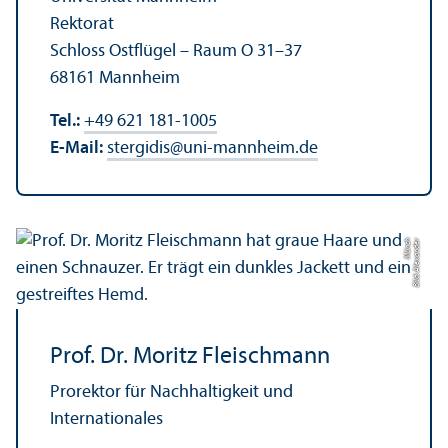
Rektorat
Schloss Ostflügel – Raum O 31–37
68161 Mannheim
Tel.:
+49 621 181-1005
E-Mail:
stergidis
@
uni-mannheim.de
h
Bil
d:
Al
e
x
a
n
d
e
r
M
ü
n
c
Prof. Dr. Moritz Fleischmann
Prorektor für Nachhaltigkeit und
Internationales