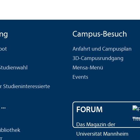
ng
Campus-Besuch
bot
Anfahrt und Campusplan
3D-Campusrundgang
 Studien­wahl
Mensa-Menü
Events
r Studien­interessierte
..
FORUM
Das Magazin der
ibliothek
Universität Mannheim
IT