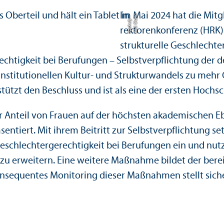
Im Mai 2024 hat die Mit
Bil
d:
O
n
a
S
z
e
k
el
a
y
rektorenkonferenz (HRK)
strukturelle Geschlechte
chtigkeit bei Berufungen – Selbstverpflichtung der 
nstitutionellen Kultur- und Strukturwandels zu mehr 
ützt den Beschluss und ist als eine der ersten Hochsc
 Anteil von Frauen auf der höchsten akademischen Eb
entiert. Mit ihrem Beitritt zur Selbstverpflichtung s
eschlechter­gerechtigkeit bei Berufungen ein und nut
 erweitern. Eine weitere Maßnahme bildet der bereits 
onsequentes Monitoring dieser Maßnahmen stellt siche