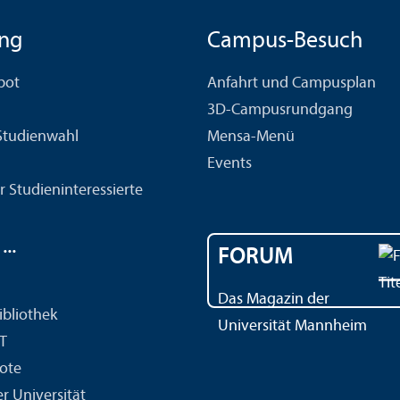
ng
Campus-Besuch
bot
Anfahrt und Campusplan
3D-Campusrundgang
 Studien­wahl
Mensa-Menü
Events
r Studien­interessierte
..
FORUM
Das Magazin der
ibliothek
Universität Mannheim
IT
ote
r Universität