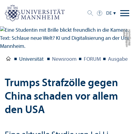
DE
c
u
c
g
r
a
p
hi
Bil
d:
KI-
g
e
n
e
ri
r
t
mi
t
Mi
dj
o
u
r
n
e
y
e
/
Universität
Newsroom
FORUM
Ausgabe 2/
Trumps Strafzölle gegen
China schaden vor allem
den USA