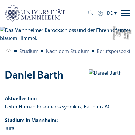
DE
g
Bil
d:
S
t
a
a
tli
c
h
e
S
c
hl
ö
s
s
e
r
u
n
d
G
ä
r
t
e
n
B
a
d
e
n-
W
ü
r
t
t
e
m
b
e
r
Studium
Nach dem Studium
Berufsperspekti
Daniel Barth
Aktueller Job:
Leiter Human Resources/
Syndikus, Bauhaus AG
Studium in Mannheim:
Jura