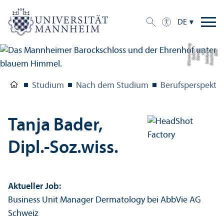
DE
g
Bil
d:
S
t
a
a
tli
c
h
e
S
c
hl
ö
s
s
e
r
u
n
d
G
ä
r
t
e
n
B
a
d
e
n-
W
ü
r
t
t
e
m
b
e
r
Studium
Nach dem Studium
Berufsperspekti
Tanja Bader,
Dipl.-Soz.wiss.
Aktueller Job:
Business Unit Manager Dermatology bei AbbVie AG
Schweiz