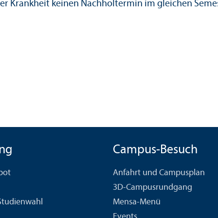
der Krankheit keinen Nachholtermin im gleichen Semes
ng
Campus-Besuch
bot
Anfahrt und Campusplan
3D-Campusrundgang
 Studien­wahl
Mensa-Menü
Events