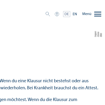
Menü
DE
EN
e
a
u
Bil
d:
A
n
n
L
o
g
 Wenn du eine Klausur nicht bestehst oder aus
iederholen. Bei Krankheit brauchst du ein Attest.
egen möchtest. Wenn du die Klausur zum