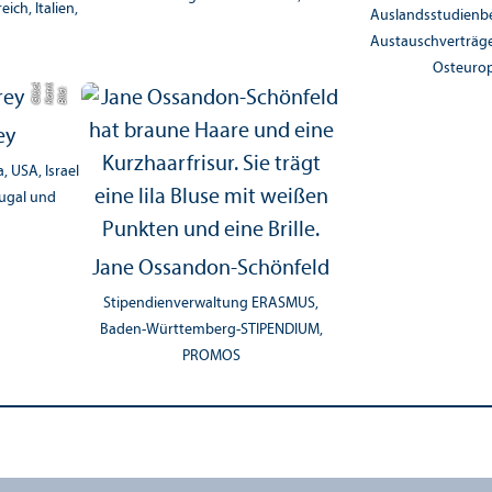
ich, Italien,
Auslands­studien­
Austauschverträge
Osteuro
r
n
kl
Bil
d:
K
a
t
ri
Gl
ü
c
e
ey
 USA, Israel
ugal und
Jane Ossandon-Schönfeld
Stipendienverwaltung ERASMUS,
Baden-Württemberg-STIPENDIUM,
PROMOS