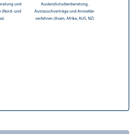
beratung und
Auslands­studien­beratung,
 (Nord- und
Austauschverträge und Anmelde­
pa)
verfahren (Asien, Afrika, AUS, NZ)