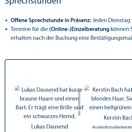
Sprechstunden
Offene Sprechstunde in Präsenz:
Jeden Dienstag v
Termine für die
(Online-)Einzel­beratung
können S
erhalten nach der Buchung eine Bestätigungs­mail
Bild: Tsvetina Tsonkova
Kerstin Bac
Lukas Dausend
Auslands­studien­bera