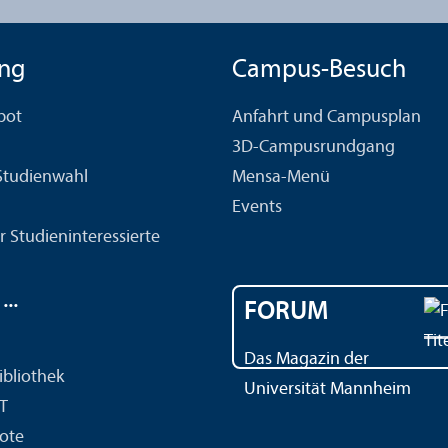
ng
Campus-Besuch
bot
Anfahrt und Campusplan
3D-Campusrundgang
 Studien­wahl
Mensa-Menü
Events
r Studien­interessierte
..
FORUM
Das Magazin der
ibliothek
Universität Mannheim
IT
ote