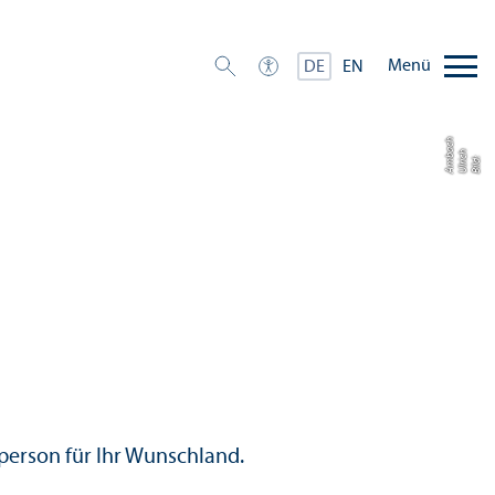
Menü
DE
EN
h
h
a
Bil
d:
Ul
ri
c
A
m
b
c
hperson für Ihr Wunschland.