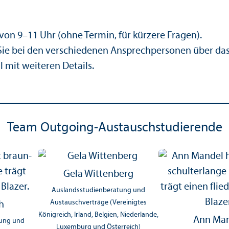
on 9–11 Uhr (ohne Termin, für kürzere Fragen).
ie bei den verschiedenen Ansprechpersonen über das K
 mit weiteren Details.
Team Outgoing-Austausch­studierende
Gela Wittenberg
Auslands­studien­beratung und
Austauschverträge (Vereinigtes
h
Königreich, Irland, Belgien, Niederlande,
Ann Ma
tung und
Luxemburg und Österreich)