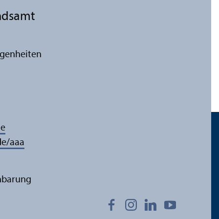
ds­amt
egenheiten
de
e/aaa
inbarung