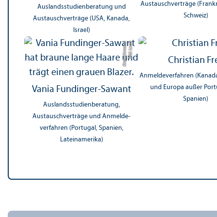
Austauschverträge (Frankre
Auslands­studien­beratung und
Schweiz)
Austauschverträge (USA, Kanada,
Israel)
n
Bil
d:
L
e
a
h
K
r
a
t
s
c
h
m
a
n
Christian Fr
Anmelde­verfahren (Kanada,
und Europa außer Port
Vania Fundinger-Sawant
Spanien)
Auslands­studien­beratung,
Austauschverträge und Anmelde­
verfahren (Portugal, Spanien,
Lateinamerika)