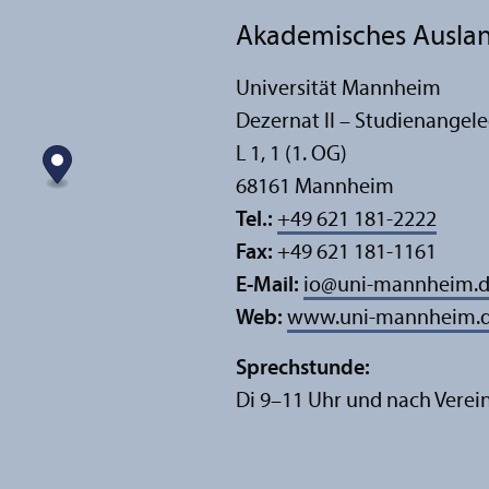
Akademisches Auslan
Universität Mannheim
Dezernat II – Studien­angel
L 1, 1 (1. OG)
68161 Mannheim
Tel.:
+49 621 181-2222
Fax:
+49 621 181-1161
E-Mail:
io
@
uni-mannheim.
Web:
www.uni-mannheim.d
Sprechstunde:
Di 9–11 Uhr und nach Vere