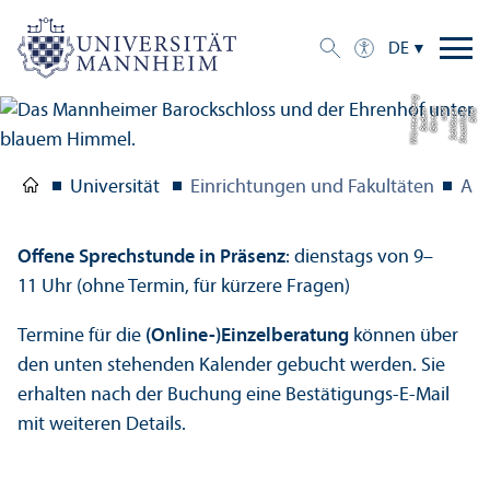
DE
g
Bil
d:
S
t
a
a
tli
c
h
e
S
c
hl
ö
s
s
e
r
u
n
d
G
ä
r
t
e
n
B
a
d
e
n-
W
ü
r
t
t
e
m
b
e
r
Universität
Einrichtungen und Fakultäten
Aka
Offene Sprechstunde in Präsenz
: dienstags von 9–
11 Uhr (ohne Termin, für kürzere Fragen)
Termine für die
(Online-)Einzel­beratung
können über
den unten stehenden Kalender gebucht werden. Sie
erhalten nach der Buchung eine Bestätigungs­-E-Mail
mit weiteren Details.