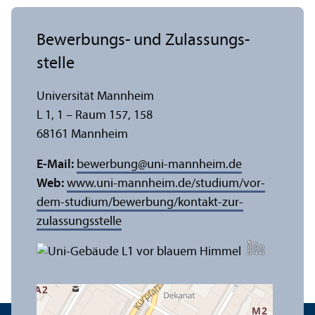
Bewerbungs- und Zulassungs­
stelle
Universität Mannheim
L 1, 1 – Raum 157, 158
68161 Mannheim
E-Mail:
bewerbung
@
uni-mannheim.de
Web:
www.uni-mannheim.de/studium/vor-
dem-studium/bewerbung/kontakt-zur-
zulassungs­stelle
e
a
Bil
d:
A
n
n
L
o
g
u