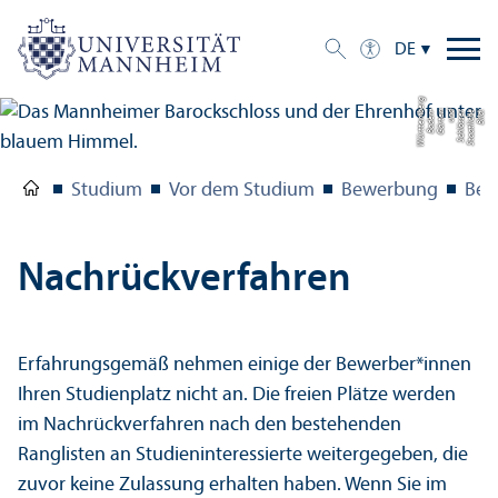
DE
g
Bil
d:
S
t
a
a
tli
c
h
e
S
c
hl
ö
s
s
e
r
u
n
d
G
ä
r
t
e
n
B
a
d
e
n-
W
ü
r
t
t
e
m
b
e
r
Studium
Vor dem Studium
Bewerbung
Bew
Nachrück­verfahren
Erfahrungs­gemäß nehmen einige der Bewerber*innen
Ihren Studien­platz nicht an. Die freien Plätze werden
im Nachrück­verfahren nach den bestehenden
Ranglisten an Studien­interessierte weitergegeben, die
zuvor keine Zulassung erhalten haben. Wenn Sie im