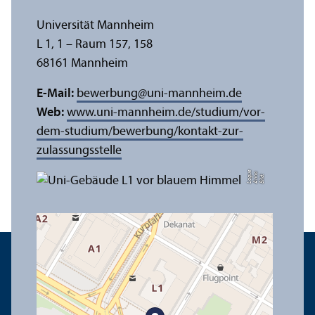
Universität Mannheim
L 1, 1 – Raum 157, 158
68161 Mannheim
E-Mail:
bewerbung
@
uni-mannheim.de
Web:
www.uni-mannheim.de/studium/vor-
dem-studium/bewerbung/kontakt-zur-
zulassungs­stelle
e
a
Bil
d:
A
n
n
L
o
g
u