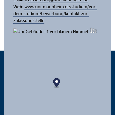
E-Mail:
bewerbung
@
uni-mannheim.de
Web:
www.uni-mannheim.de/studium/vor-
dem-studium/bewerbung/kontakt-zur-
zulassungs­stelle
e
a
Bil
d:
A
n
n
L
o
g
u