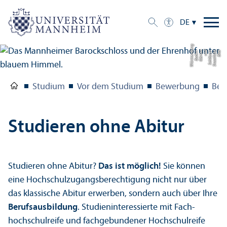
DE
g
Bil
d:
S
t
a
a
tli
c
h
e
S
c
hl
ö
s
s
e
r
u
n
d
G
ä
r
t
e
n
B
a
d
e
n-
W
ü
r
t
t
e
m
b
e
r
Studium
Vor dem Studium
Bewerbung
Bew
Studieren ohne Abitur
Studieren ohne Abitur?
Das ist möglich!
Sie können
eine Hochschul­zugangsberechtigung nicht nur über
das klassische Abitur erwerben, sondern auch über Ihre
Berufsausbildung
. Studien­interessierte mit Fach­
hochschul­reife und fach­gebundener Hochschul­reife