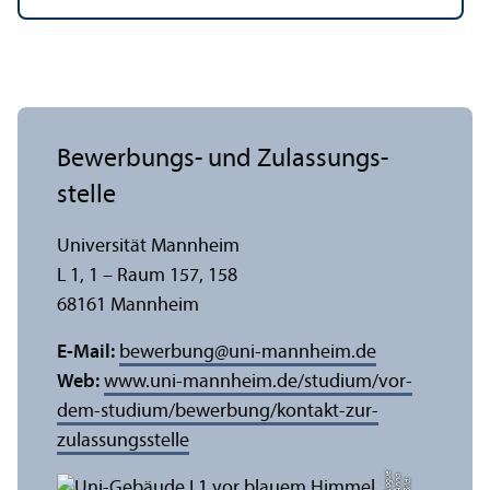
Bewerbungs- und Zulassungs­
stelle
Universität Mannheim
L 1, 1 – Raum 157, 158
68161 Mannheim
E-Mail:
bewerbung
@
uni-mannheim.de
Web:
www.uni-mannheim.de/studium/vor-
dem-studium/bewerbung/kontakt-zur-
zulassungs­stelle
e
a
Bil
d:
A
n
n
L
o
g
u