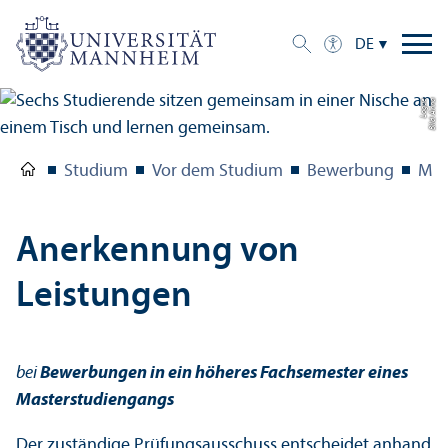
DE
e
Bil
d:
A
n
n
a
L
o
g
u
Studium
Vor dem Studium
Bewerbung
Mas
Anerkennung von
Leistungen
bei
Bewerbungen in ein höheres Fach­semester eines
Master­studien­gangs
Der zuständige Prüfungs­ausschuss entscheidet anhand