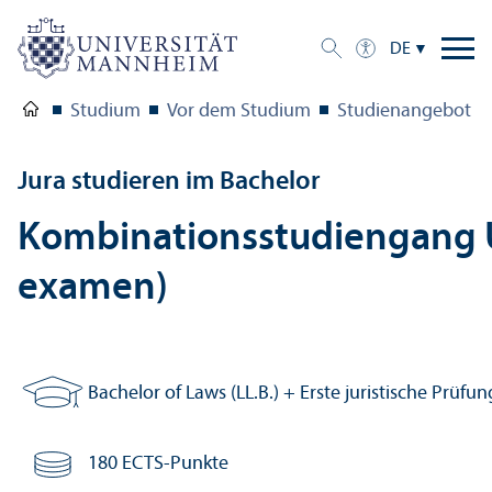
DE
Studium
Vor dem Studium
Studien­angebot
Jura studieren im Bachelor
Kombinations­studien­gang U
examen)
Bachelor of Laws (LL.B.) + Erste juristische Prüfu
Abschluss:
180 ECTS-Punkte
Anzahl Credits: