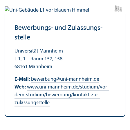
e
a
Bil
d:
A
n
n
L
o
g
u
Bewerbungs- und Zulassungs­
stelle
Universität Mannheim
L 1, 1 – Raum 157, 158
68161 Mannheim
E-Mail:
bewerbung
@
uni-mannheim.de
Web:
www.uni-mannheim.de/studium/vor-
dem-studium/bewerbung/kontakt-zur-
zulassungs­stelle