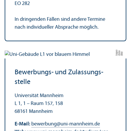
EO 282
In dringenden Fällen sind andere Termine
nach individueller Absprache möglich.
e
a
Bil
d:
A
n
n
L
o
g
u
Bewerbungs- und Zulassungs­
stelle
Universität Mannheim
L 1, 1 – Raum 157, 158
68161 Mannheim
E-Mail:
bewerbung
@
uni-mannheim.de