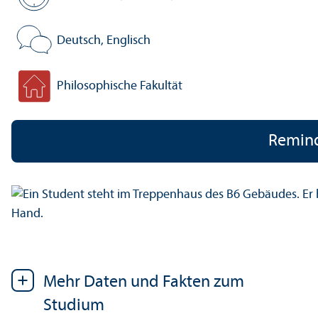
Regel­studien­zeit:
Deutsch, Englisch
Veranstaltungs­sprache:
Philosophische Fakultät
Fakultät:
Remin
Mehr Daten und Fakten zum
Studium