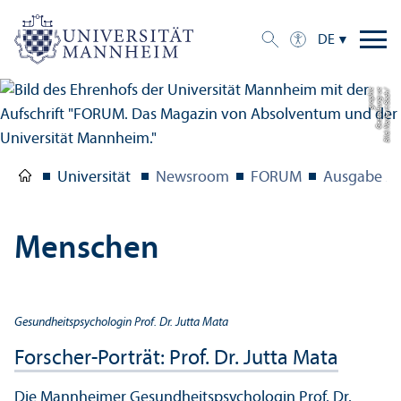
DE
c
Bil
d:
N
o
r
b
e
r
t
B
a
c
h
/
G
e
s
t
al
t
u
n
g:
u
c
g
r
a
p
hi
Universität
Newsroom
FORUM
Ausgabe 2/
Menschen
Gesundheits­psychologin Prof. Dr. Jutta Mata
Forscher-Porträt: Prof. Dr. Jutta Mata
Die Mannheimer Gesundheits­psychologin Prof. Dr.