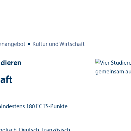
en­angebot
Kultur und Wirtschaft
udieren
aft
indestens 180 ECTS-Punkte
edits:
nglisch, Deutsch, Französisch,