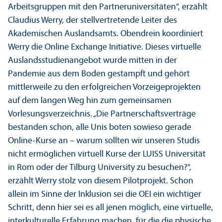
Arbeits­gruppen mit den Partner­universitäten“, erzählt
Claudius Werry, der stellvertretende Leiter des
Akademischen Auslands­amts. Obendrein koordiniert
Werry die Online Exchange Initiative. Dieses virtuelle
Auslands­studien­angebot wurde mitten in der
Pandemie aus dem Boden gestampft und gehört
mittlerweile zu den erfolgreichen Vorzeige­projekten
auf dem langen Weg hin zum gemeinsamen
Vorlesungs­verzeichnis. „Die Partner­schafts­verträge
bestanden schon, alle Unis boten sowieso gerade
Online-Kurse an – warum sollten wir unseren Studis
nicht ermöglichen virtuell Kurse der LUISS Universität
in Rom oder der Tilburg University zu besuchen?“,
erzählt Werry stolz von diesem Pilot­projekt. Schon
allein im Sinne der Inklusion sei die OEI ein wichtiger
Schritt, denn hier sei es all jenen möglich, eine virtuelle,
interkulturelle Erfahrung machen, für die die physische