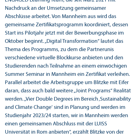
ENGAGED Learning Team, die seit März 2021 mit
Nachdruck an der Umsetzung gemeinsamer
Abschlüsse arbeitet. Von Mannheim aus wird das
gemeinsame Zertifikats­programm koordiniert, dessen
Start ins Pilotjahr jetzt mit der Bewerbungs­phase im
Oktober beginnt. „Digital Trans­formation“ lautet das
Thema des Programms, zu dem die Partner­unis
verschiedene virtuelle Blockkurse anbieten und den
Studierenden nach Teilnahme an einem einwöchigen
Summer Seminar in Mannheim ein Zertifikat verleihen.
Parallel arbeitet die Arbeits­gruppe um Blitzke mit Eifer
daran, dass auch bald weitere „Joint Programs“ Realität
werden. „Vier Double Degrees im Bereich ‚Sustainability
and Climate Change‘ sind in Planung und werden im
Studien­jahr 2023/
24 starten, wir in Mannheim werden
einen gemeinsamen Abschluss mit der LUISS
Universität in Rom anbieten“, erzählt Blitzke von der