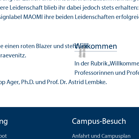
ere Leidenschaft blieb ihr dabei jedoch stets erhalten:
esignlabel MAOMI ihre beiden Leidenschaften erfolgrei
Willkommen
Bil
d:
E
ri
h
Di
c
hi
s
e
c
r
In der Rubrik „Willkomm
Professorinnen und Profe
pp Ager, Ph.D. und Prof. Dr. Astrid Lembke.
ng
Campus-Besuch
bot
Anfahrt und Campusplan