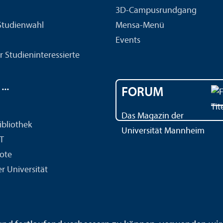
3D-Campusrundgang
 Studien­wahl
Mensa-Menü
Events
r Studien­interessierte
..
FORUM
Das Magazin der
ibliothek
Universität Mannheim
IT
ote
r Universität
ärdensprache
Leichte Sprache
Sitemap
Hausordnung