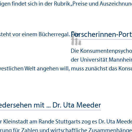
gen findet sich in der Rubrik „Preise und Auszeichnun
Forscherinnen-Portr
r
n
kl
Bil
d:
K
a
t
ri
Gl
ü
c
e
Die Konsumenten­psychol
der Universität Mannheim
westlichen Welt angehen will, muss zunächst das Kons
edersehen mit ... Dr. Uta Meeder
r Kleinstadt am Rande Stuttgarts zog es Dr. Uta Mee
rung für Zahlen und wirtschaft­liche Zusammenhänge, en