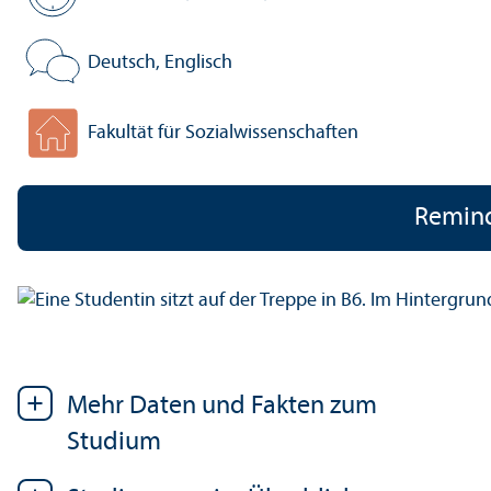
Regel­studien­zeit:
Deutsch, Englisch
Veranstaltungs­sprache:
Fakultät für Sozial­wissenschaften
Fakultät:
Remin
Mehr Daten und Fakten zum
Studium