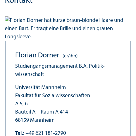
Kontakt
Florian Dorner
(er/ihn)
Studien­gangs­management B.A. Politik­
wissenschaft
Universität Mannheim
Fakultät für Sozial­wissenschaften
A 5, 6
Bauteil A – Raum A 414
68159 Mannheim
Tel.:
+49 621 181-2790