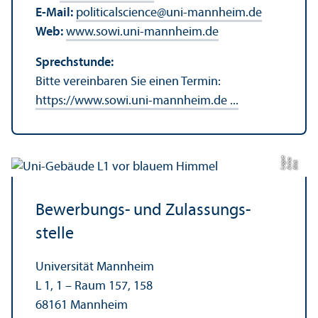
E-Mail:
politicalscience
@
uni-mannheim.de
Web:
www.sowi.uni-mannheim.de
Sprechstunde:
Bitte vereinbaren Sie einen Termin:
https://www.sowi.uni-mannheim.de ...
e
a
Bil
d:
A
n
n
L
o
g
u
Bewerbungs- und Zulassungs­
stelle
Universität Mannheim
L 1, 1 – Raum 157, 158
68161 Mannheim