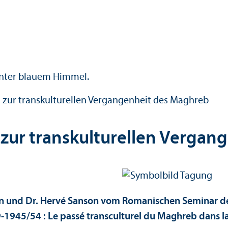
 zur trans­kulturellen Vergangenheit des Maghreb
 zur trans­kulturellen Verga
nn und Dr. Hervé Sanson vom Romanischen Seminar de
945/54 : Le passé trans­culturel du Maghreb dans la l