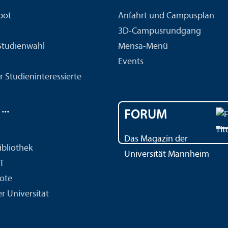
bot
Anfahrt und Campusplan
3D-Campusrundgang
 Studien­wahl
Mensa-Menü
Events
r Studien­interessierte
..
FORUM
Das Magazin der
ibliothek
Universität Mannheim
IT
ote
r Universität