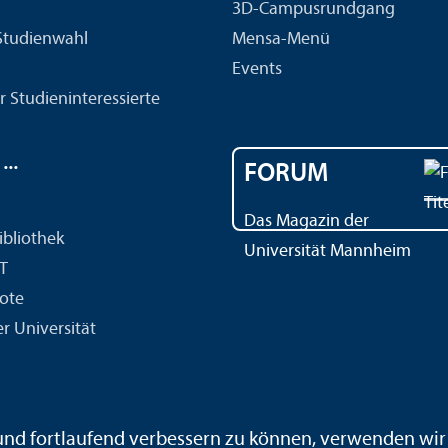
3D-Campusrundgang
 Studien­wahl
Mensa-Menü
Events
r Studien­interessierte
..
FORUM
Das Magazin der
ibliothek
Universität Mannheim
IT
ote
r Universität
ärdensprache
Leichte Sprache
Sitemap
Hausordnung
 und fortlaufend verbessern zu können, verwenden wi