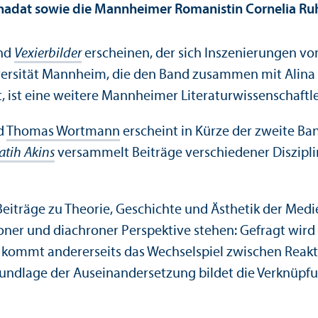
ahadat sowie die Mannheimer Romanistin Cornelia R
and
Vexierbilder
erscheinen, der sich Inszenierungen vo
ersität Mannheim, die den Band zusammen mit Alina B
 ist eine weitere Mannheimer Literatur­wissenschaft­le
d
Thomas Wortmann
erscheint in Kürze der zweite Ban
atih Akins
versammelt Beiträge verschiedener Disziplin
Beiträge zu Theorie, Geschichte und Ästhetik der Med
oner und diachroner Perspektive stehen: Gefragt wird
k kommt andererseits das Wechselspiel zwischen Reakti
Grundlage der Auseinandersetzung bildet die Verknüpfu