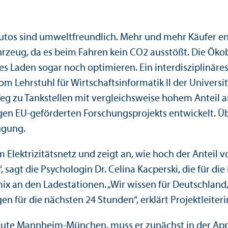
utos sind umwelt­freundlich. Mehr und mehr Käufer e
hrzeug, da es beim Fahren kein CO2 ausstößt. Die Öko
s Laden sogar noch optimieren. Ein interdisziplinäre
m Lehr­stuhl für Wirtschafts­informatik II der Univer
Weg zu Tankstellen mit vergleich­sweise hohem Anteil 
 EU-geförderten Forschungs­projekts entwickelt. Über
ügung.
 Elektrizitätsnetz und zeigt an, wie hoch der Antei
sagt die Psychologin Dr. Celina Kacperski, die für di
 an den Ladestationen. „Wir wissen für Deutschland, 
 für die nächsten 24 Stunden“, erklärt Projektleiteri
e Route Mannheim-München, muss er zunächst in der Ap