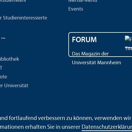
 Studien­wahl
Mensa-Menü
Events
r Studien­interessierte
..
FORUM
Das Magazin der
ibliothek
Universität Mannheim
IT
ote
r Universität
ärdensprache
Leichte Sprache
Sitemap
Hausordnung
 und fortlaufend verbessern zu können, verwenden wi
mationen erhalten Sie in unserer
Datenschutz­erkläru