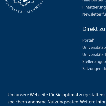
Hilfe bei der
Finanzierung
Newsletter fü
Direkt zu .
Portal²
Universitäts­b
Universitäts-
Stellenangeb
Satzungen de
Kontakt
Impressum
Datenschutz
Barrierefreiheit
Geb
Um unsere Webseite für Sie optimal zu gestalten
Sicherheit und Notfälle
speichern anonyme Nutzungs­daten. Weitere Infor