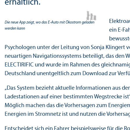
erhältlich.
t
a
e
Bil
d:
S
o
nj
Kli
n
g
r
Elektroa
Die neue App zeigt, wo das E-Auto mit Ökostrom geladen
werden kann
ein E-Fa
bewusste
Psychologen unter der Leitung von Sonja Klingert vo
neuartigen Navigations­systems beteiligt, das den 
ELECTIRIFIC und wurde im Rahmen des gleich­namigen
Deutschland unentgeltlich zum Download zur Verf
„Das System bezieht aktuelle Informationen aus dem
Ladestationen auf einer bestimmten Wegstrecke ist“, 
Möglich machen das die Vorhersagen zum Energiemix
Energien im Stromnetz ist und nutzen die Vorhersagen
Entscheidet sich ein Fahrer beispielsweise für di