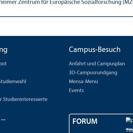
eimer Zentrum für Europäische Sozialforschung (MZ
ng
Campus-Besuch
bot
Anfahrt und Campusplan
3D-Campusrundgang
 Studien­wahl
Mensa-Menü
Events
r Studien­interessierte
..
FORUM