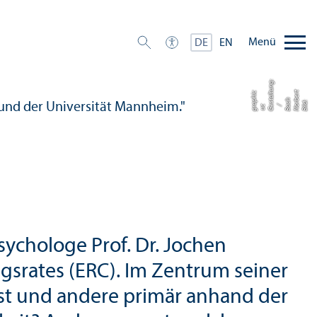
Menü
DE
EN
g:
t
t
r
c
b
h
d:
N
r
e
B
c
G
s
t
al
u
n
u
g
r
a
p
hi
Bil
o
a
/
e
c
ychologe Prof. Dr. Jochen
s­rates (ERC). Im Zentrum seiner
st und andere primär anhand der