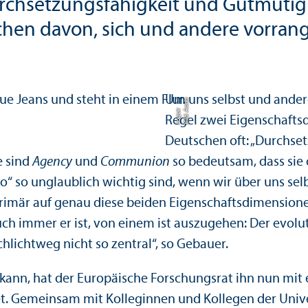
rchsetzungs­fähigkeit und Gutmütig
chen davon, sich und andere vorran
Um uns selbst und ander
Bil
d:
n
n
a
L
o
g
u
A
e
Regel zwei Eigenschafts­
Deutschen oft: „Durchset
e sind
Agency
und
Communion
so bedeutsam, dass sie 
Two“ so unglaublich wichtig sind, wenn wir über uns 
rimär auf genau diese beiden Eigenschafts­dimension
uch immer er ist, von einem ist auszugehen: Der evolu
lichtweg nicht so zentral“, so Gebauer.
 kann, hat der Europäische Forschungs­rat ihn nun mi
tet. Gemeinsam mit Kolleginnen und Kollegen der Uni