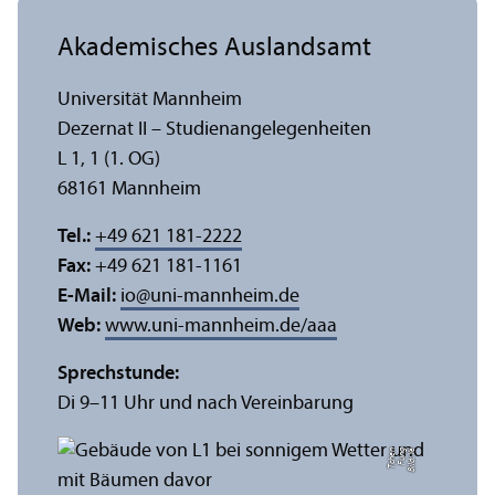
Akademisches Auslands­amt
Universität Mannheim
Dezernat II – Studien­angelegenheiten
L 1, 1 (1. OG)
68161 Mannheim
Tel.:
+49 621 181-2222
Fax:
+49 621 181-1161
E-Mail:
io
@
uni-mannheim.de
Web:
www.uni-mannheim.de/aaa
Sprechstunde:
Di 9–11 Uhr und nach Vereinbarung
n
Bil
d:
Y
e
F
u
n
g
T
c
h
e