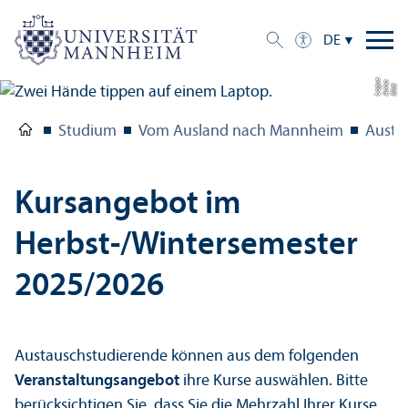
DE
e
a
Bil
d:
A
n
n
L
o
g
u
Studium
Vom Ausland nach Mannheim
Austa
Kursangebot im
Herbst-/Wintersemester
2025/
2026
Austausch­studierende können aus dem folgenden
Veranstaltungs­angebot
ihre Kurse auswählen. Bitte
berücksichtigen Sie, dass Sie die Mehrzahl Ihrer Kurse