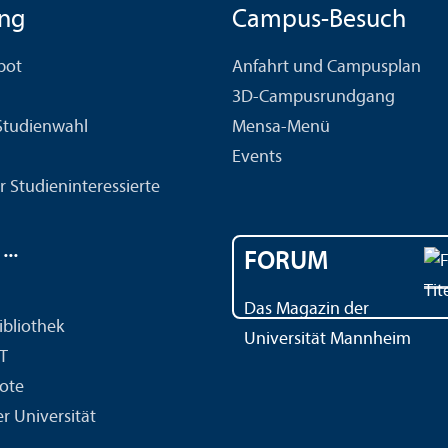
ng
Campus-Besuch
bot
Anfahrt und Campusplan
3D-Campusrundgang
 Studien­wahl
Mensa-Menü
Events
r Studien­interessierte
..
FORUM
Das Magazin der
ibliothek
Universität Mannheim
IT
ote
r Universität